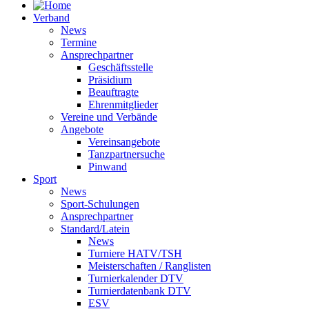
Verband
News
Termine
Ansprechpartner
Geschäftsstelle
Präsidium
Beauftragte
Ehrenmitglieder
Vereine und Verbände
Angebote
Vereinsangebote
Tanzpartnersuche
Pinwand
Sport
News
Sport-Schulungen
Ansprechpartner
Standard/Latein
News
Turniere HATV/TSH
Meisterschaften / Ranglisten
Turnierkalender DTV
Turnierdatenbank DTV
ESV