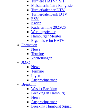
Turniere HATV/TSH
Meisterschaften / Ranglisten
Turnierkalender DTV
Turnierdatenbank DTV
ESV
Kader
Kadertermine 2025/26
Wertungsrichter
Hamburger Meister
Ergebnisse im HATV
Formation
News
Termine
Vorstellungen
JM/C
News
Termine
Ligen
Ansprechpartner
Breaking
Was ist Breaking
Breaking in Hamburg
News
Ansprechpartner
Breaking Hamburg Squad