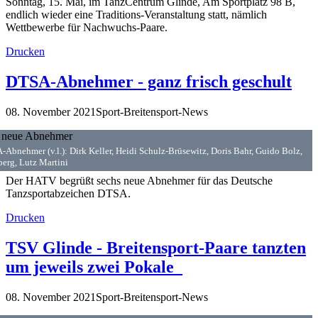
Sonntag, 15. Mai, im TanzCentrum Glinde, Am Sportplatz 98 B,
endlich wieder eine Traditions-Veranstaltung statt, nämlich
Wettbewerbe für Nachwuchs-Paare.
Drucken
DTSA-Abnehmer - ganz frisch geschult
08. November 2021
Sport-Breitensport-News
Abnehmer (v.l.): Dirk Keller, Heidi Schulz-Brüsewitz, Doris Bahr, Guido Bolz,
rg, Lutz Martini
Der HATV begrüßt sechs neue Abnehmer für das Deutsche
Tanzsportabzeichen DTSA.
Drucken
TSV Glinde - Breitensport-Paare tanzten
um jeweils zwei Pokale
08. November 2021
Sport-Breitensport-News