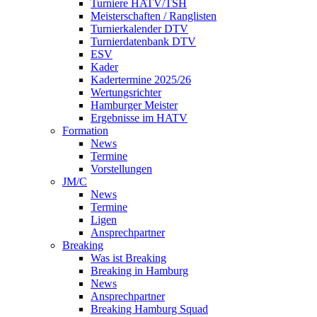
Turniere HATV/TSH
Meisterschaften / Ranglisten
Turnierkalender DTV
Turnierdatenbank DTV
ESV
Kader
Kadertermine 2025/26
Wertungsrichter
Hamburger Meister
Ergebnisse im HATV
Formation
News
Termine
Vorstellungen
JM/C
News
Termine
Ligen
Ansprechpartner
Breaking
Was ist Breaking
Breaking in Hamburg
News
Ansprechpartner
Breaking Hamburg Squad