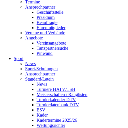
Termine
Ansprechpartner
Geschäftsstelle
Präsidium
Beauftragte
Ehrenmitglieder
Vereine und Verbände
Angebote
Vereinsangebote
Tanzpartnersuche
Pinwand
Sport
News
Sport-Schulungen
Ansprechpartner
Standard/Latein
News
Turniere HATV/TSH
Meisterschaften / Ranglisten
Turnierkalender DTV
Turnierdatenbank DTV
ESV
Kader
Kadertermine 2025/26
Wertungsrichter