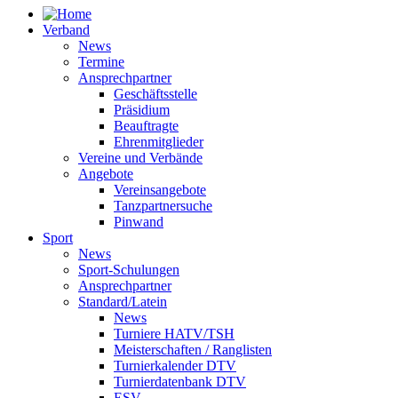
Verband
News
Termine
Ansprechpartner
Geschäftsstelle
Präsidium
Beauftragte
Ehrenmitglieder
Vereine und Verbände
Angebote
Vereinsangebote
Tanzpartnersuche
Pinwand
Sport
News
Sport-Schulungen
Ansprechpartner
Standard/Latein
News
Turniere HATV/TSH
Meisterschaften / Ranglisten
Turnierkalender DTV
Turnierdatenbank DTV
ESV