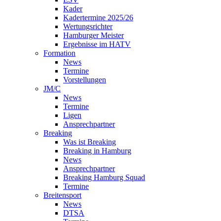
Kader
Kadertermine 2025/26
Wertungsrichter
Hamburger Meister
Ergebnisse im HATV
Formation
News
Termine
Vorstellungen
JM/C
News
Termine
Ligen
Ansprechpartner
Breaking
Was ist Breaking
Breaking in Hamburg
News
Ansprechpartner
Breaking Hamburg Squad
Termine
Breitensport
News
DTSA