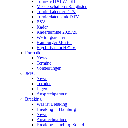
Turniere HATV/TSH
Meisterschaften / Ranglisten
Turnierkalender DTV
Turnierdatenbank DTV
ESV
Kader
Kadertermine 2025/26
Wertungsrichter
Hamburger Meister
Ergebnisse im HATV
Formation
News
Termine
Vorstellungen
JM/C
News
Termine
Ligen
Ansprechpartner
Breaking
Was ist Breaking
Breaking in Hamburg
News
Ansprechpartner
Breaking Hamburg Squad