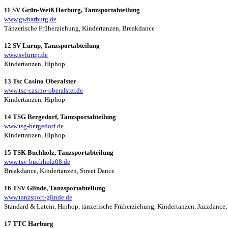
11 SV Grün-Weiß Harburg, Tanzsportabteilung
www.gwharburg.de
Tänzerische Früherziehung, Kindertanzen, Breakdance
12 SV Lurup, Tanzsportabteilung
www.svlurup.de
Kindertanzen, Hiphop
13 Tsc Casino Oberalster
www.tsc-casino-oberalster.de
Kindertanzen, Hiphop
14 TSG Bergedorf, Tanzsportabteilung
www.tsg-bergedorf.de
Kindertanzen, Hiphop
15 TSK Buchholz, Tanzsportabteilung
www.tsv-buchholz08.de
Breakdance, Kindertanzen, Street Dance
16 TSV Glinde, Tanzsportabteilung
www.tanzsport-glinde.de
Standard & Latein, Hiphop, tänzerische Früherziehung, Kindertanzen, Jazzdance;
17 TTC Harburg