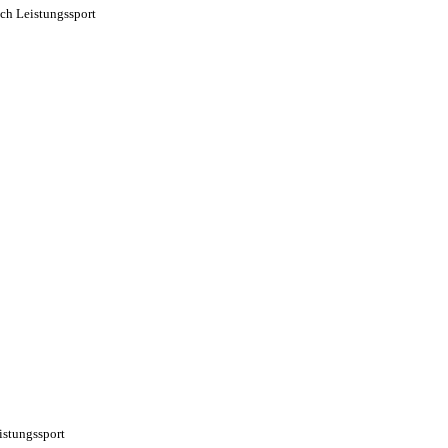
uch Leistungssport
istungssport