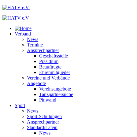
Verband
News
Termine
Ansprechpartner
Geschäftsstelle
Präsidium
Beauftragte
Ehrenmitglieder
Vereine und Verbände
Angebote
Vereinsangebote
Tanzpartnersuche
Pinwand
Sport
News
Sport-Schulungen
Ansprechpartner
Standard/Latein
News