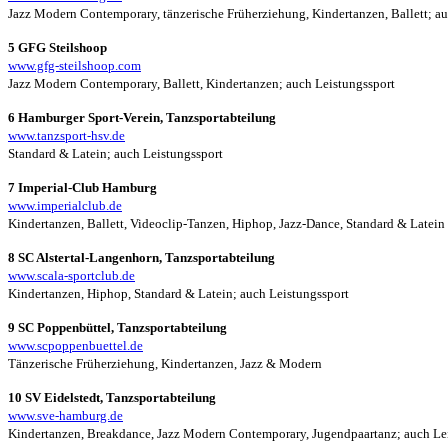
Jazz Modern Contemporary, tänzerische Früherziehung, Kindertanzen, Ballett; a
5 GFG Steilshoop
www.gfg-steilshoop.com
Jazz Modern Contemporary, Ballett, Kindertanzen; auch Leistungssport
6 Hamburger Sport-Verein, Tanzsportabteilung
www.tanzsport-hsv.de
Standard & Latein; auch Leistungssport
7 Imperial-Club Hamburg
www.imperialclub.de
Kindertanzen, Ballett, Videoclip-Tanzen, Hiphop, Jazz-Dance, Standard & Latein
8 SC Alstertal-Langenhorn, Tanzsportabteilung
www.scala-sportclub.de
Kindertanzen, Hiphop, Standard & Latein; auch Leistungssport
9 SC Poppenbüttel, Tanzsportabteilung
www.scpoppenbuettel.de
Tänzerische Früherziehung, Kindertanzen, Jazz & Modern
10 SV Eidelstedt, Tanzsportabteilung
www.sve-hamburg.de
Kindertanzen, Breakdance, Jazz Modern Contemporary, Jugendpaartanz; auch Le