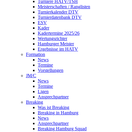
Turniere HATV/TSH
Meisterschaften / Ranglisten
Turnierkalender DTV
Turnierdatenbank DTV
ESV
Kader
Kadertermine 2025/26
Wertungsrichter
Hamburger Meister
Ergebnisse im HATV
Formation
News
Termine
Vorstellungen
JM/C
News
Termine
Ligen
Ansprechpartner
Breaking
Was ist Breaking
Breaking in Hamburg
News
Ansprechpartner
Breaking Hamburg Squad