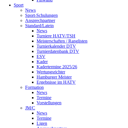
Sport
News
Sport-Schulungen
Ansprechpartner
Standard/Latein
News
Turniere HATV/TSH
Meisterschaften / Ranglisten
Turnierkalender DTV
Turnierdatenbank DTV
ESV
Kader
Kadertermine 2025/26
Wertungsrichter
Hamburger Meister
Ergebnisse im HATV
Formation
News
Termine
Vorstellungen
JM/C
News
Termine
Ligen