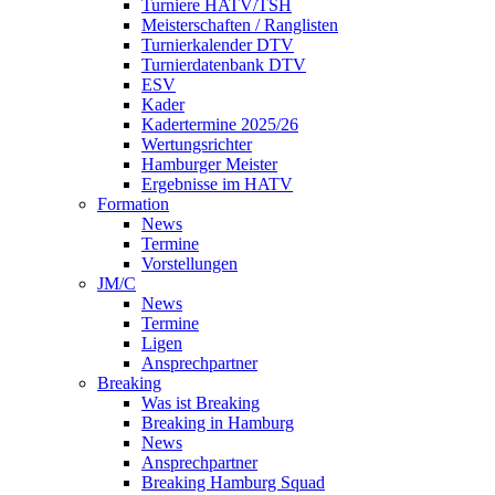
Turniere HATV/TSH
Meisterschaften / Ranglisten
Turnierkalender DTV
Turnierdatenbank DTV
ESV
Kader
Kadertermine 2025/26
Wertungsrichter
Hamburger Meister
Ergebnisse im HATV
Formation
News
Termine
Vorstellungen
JM/C
News
Termine
Ligen
Ansprechpartner
Breaking
Was ist Breaking
Breaking in Hamburg
News
Ansprechpartner
Breaking Hamburg Squad