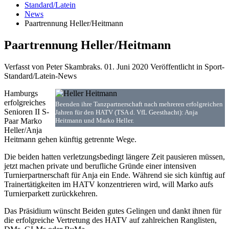
Standard/Latein
News
Paartrennung Heller/Heitmann
Paartrennung Heller/Heitmann
Verfasst von Peter Skambraks.
01. Juni 2020
Veröffentlicht in Sport-
Standard/Latein-News
Hamburgs
erfolgreiches
Beenden ihre Tanzpartnerschaft nach mehreren erfolgreichen
Senioren II S-
Jahren für den HATV (TSA d. VfL Geesthacht): Anja
Paar Marko
Heitmann und Marko Heller.
Heller/Anja
Heitmann gehen künftig getrennte Wege.
Die beiden hatten verletzungsbedingt längere Zeit pausieren müssen,
jetzt machen private und berufliche Gründe einer intensiven
Turnierpartnerschaft für Anja ein Ende. Während sie sich künftig auf
Trainertätigkeiten im HATV konzentrieren wird, will Marko aufs
Turnierparkett zurückkehren.
Das Präsidium wünscht Beiden gutes Gelingen und dankt ihnen für
die erfolgreiche Vertretung des HATV auf zahlreichen Ranglisten,