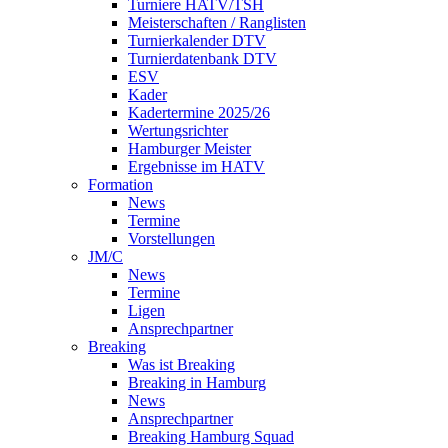
Turniere HATV/TSH
Meisterschaften / Ranglisten
Turnierkalender DTV
Turnierdatenbank DTV
ESV
Kader
Kadertermine 2025/26
Wertungsrichter
Hamburger Meister
Ergebnisse im HATV
Formation
News
Termine
Vorstellungen
JM/C
News
Termine
Ligen
Ansprechpartner
Breaking
Was ist Breaking
Breaking in Hamburg
News
Ansprechpartner
Breaking Hamburg Squad