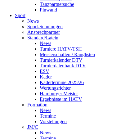
Tanzpartnersuche
Pinwand
Sport
News
Sport-Schulungen
Ansprechpartner
Standard/Latein
News
Turniere HATV/TSH
Meisterschaften / Ranglisten
Turnierkalender DTV
Turnierdatenbank DTV
ESV
Kader
Kadertermine 2025/26
Wertungsrichter
Hamburger Meister
Ergebnisse im HATV
Formation
News
Termine
Vorstellungen
JM/C
News
Termine