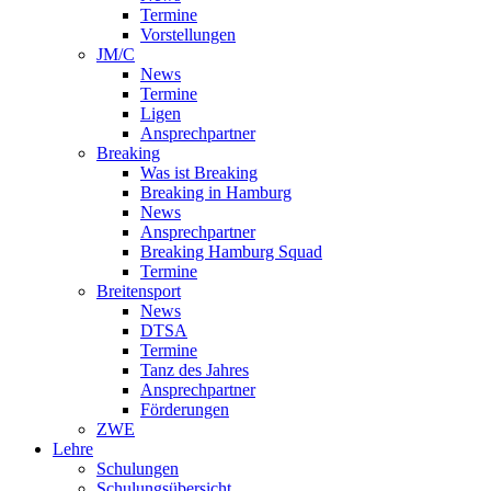
Termine
Vorstellungen
JM/C
News
Termine
Ligen
Ansprechpartner
Breaking
Was ist Breaking
Breaking in Hamburg
News
Ansprechpartner
Breaking Hamburg Squad
Termine
Breitensport
News
DTSA
Termine
Tanz des Jahres
Ansprechpartner
Förderungen
ZWE
Lehre
Schulungen
Schulungsübersicht