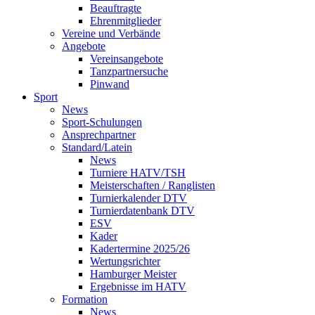
Beauftragte
Ehrenmitglieder
Vereine und Verbände
Angebote
Vereinsangebote
Tanzpartnersuche
Pinwand
Sport
News
Sport-Schulungen
Ansprechpartner
Standard/Latein
News
Turniere HATV/TSH
Meisterschaften / Ranglisten
Turnierkalender DTV
Turnierdatenbank DTV
ESV
Kader
Kadertermine 2025/26
Wertungsrichter
Hamburger Meister
Ergebnisse im HATV
Formation
News