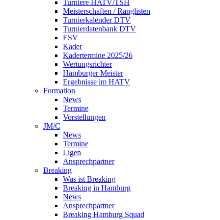
Turniere HATV/TSH
Meisterschaften / Ranglisten
Turnierkalender DTV
Turnierdatenbank DTV
ESV
Kader
Kadertermine 2025/26
Wertungsrichter
Hamburger Meister
Ergebnisse im HATV
Formation
News
Termine
Vorstellungen
JM/C
News
Termine
Ligen
Ansprechpartner
Breaking
Was ist Breaking
Breaking in Hamburg
News
Ansprechpartner
Breaking Hamburg Squad