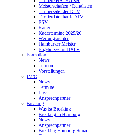
Turniere HATV/TSH
Meisterschaften / Ranglisten
Turnierkalender DTV
Turnierdatenbank DTV
ESV
Kader
Kadertermine 2025/26
Wertungsrichter
Hamburger Meister
Ergebnisse im HATV
Formation
News
Termine
Vorstellungen
JM/C
News
Termine
Ligen
Ansprechpartner
Breaking
Was ist Breaking
Breaking in Hamburg
News
Ansprechpartner
Breaking Hamburg Squad