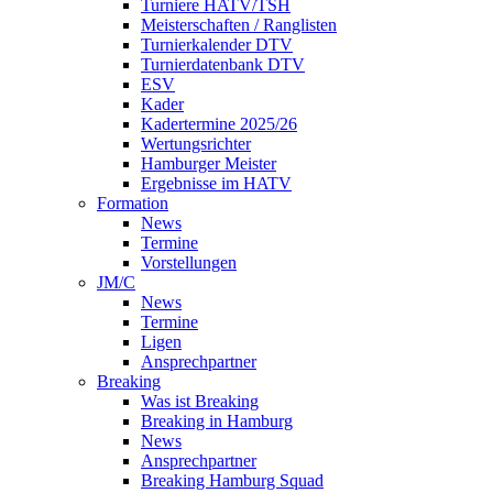
Turniere HATV/TSH
Meisterschaften / Ranglisten
Turnierkalender DTV
Turnierdatenbank DTV
ESV
Kader
Kadertermine 2025/26
Wertungsrichter
Hamburger Meister
Ergebnisse im HATV
Formation
News
Termine
Vorstellungen
JM/C
News
Termine
Ligen
Ansprechpartner
Breaking
Was ist Breaking
Breaking in Hamburg
News
Ansprechpartner
Breaking Hamburg Squad