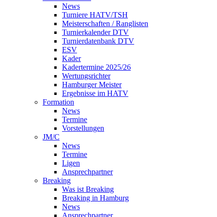
News
Turniere HATV/TSH
Meisterschaften / Ranglisten
Turnierkalender DTV
Turnierdatenbank DTV
ESV
Kader
Kadertermine 2025/26
Wertungsrichter
Hamburger Meister
Ergebnisse im HATV
Formation
News
Termine
Vorstellungen
JM/C
News
Termine
Ligen
Ansprechpartner
Breaking
Was ist Breaking
Breaking in Hamburg
News
Ansprechpartner