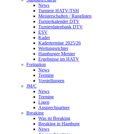
News
Turniere HATV/TSH
Meisterschaften / Ranglisten
Turnierkalender DTV
Turnierdatenbank DTV
ESV
Kader
Kadertermine 2025/26
Wertungsrichter
Hamburger Meister
Ergebnisse im HATV
Formation
News
Termine
Vorstellungen
JM/C
News
Termine
Ligen
Ansprechpartner
Breaking
Was ist Breaking
Breaking in Hamburg
News